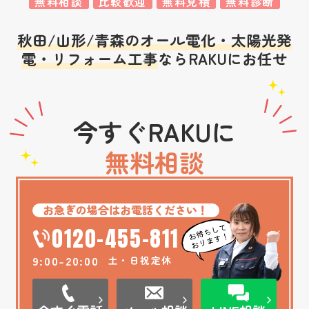
無料相談
比較歓迎
無料見積
無料診断
秋田/山形/青森のオール電化・太陽光発
電・リフォーム工事
ならRAKUにお任せ
今すぐRAKUに
無料相談
お急ぎの場合はお電話ください！
0120-455-811
9:00-20:00
土・日祝定休