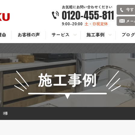
お気軽にお問い合わせください
今す
0120-455-811
メー
9:00-20:00
土・日祝定休
理由
お客様の声
サービス
施工事例
ブログ
施工事例
 I様