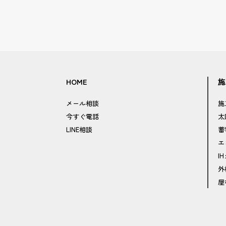
HOME
施
メール相談
施
今すぐ電話
太
LINE相談
蓄
エ
I
外
屋