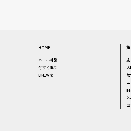
HOME
施
メール相談
施
今すぐ電話
太
LINE相談
蓄
エ
I
外
屋