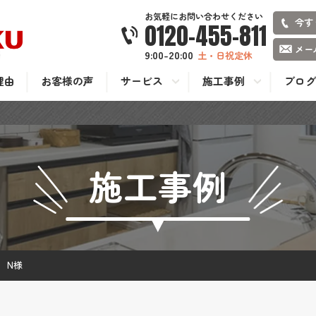
お気軽にお問い合わせください
今す
0120-455-811
メー
9:00-20:00
土・日祝定休
理由
お客様の声
サービス
施工事例
ブログ
施工事例
 N様