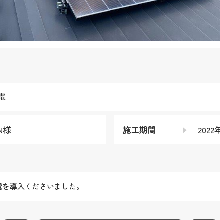
電
N様
施工期間
202
電を導入くださいました。