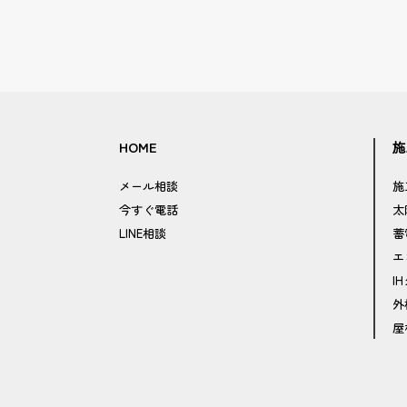
HOME
施
メール相談
施
今すぐ電話
太
LINE相談
蓄
エ
I
外
屋