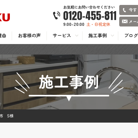
お気軽にお問い合わせください
今す
0120-455-811
メー
9:00-20:00
土・日祝定休
理由
お客様の声
サービス
施工事例
ブログ
施工事例
市 S様