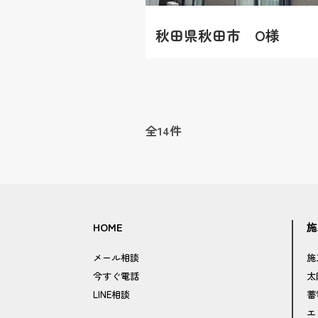
秋田県秋田市 O様
全
14
件
HOME
施
メール相談
施
今すぐ電話
太
LINE相談
蓄
エ