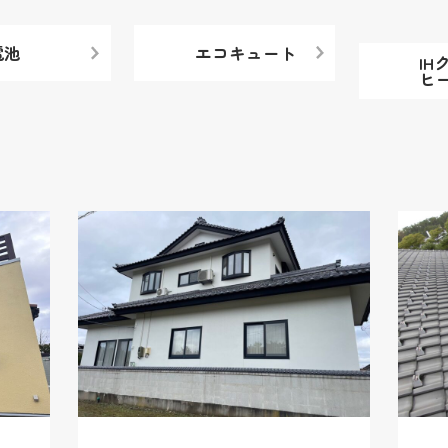
電池
エコキュート
IH
ヒ